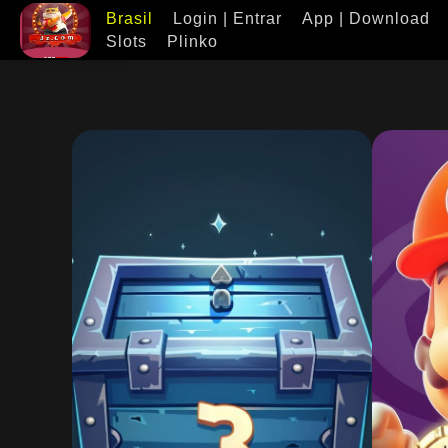
Brasil
Login | Entrar
App | Download
Slots
Plinko