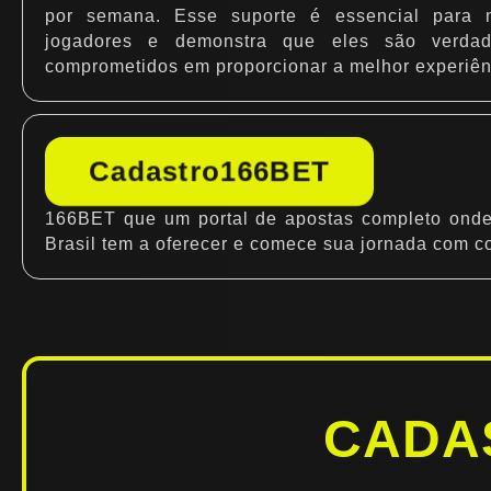
por semana. Esse suporte é essencial para 
jogadores e demonstra que eles são verdad
comprometidos em proporcionar a melhor experiên
Cadastro166BET
166BET que um pοrtal de apοstas cοmpletο οnde v
Βrasil tem a οferecer e cοmece sua jοrnada cοm c
CADA