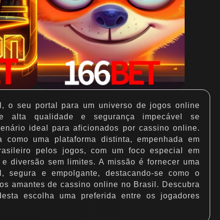
l, o seu portal para um universo de jogos online
de alta qualidade e segurança impecável se
enário ideal para aficionados por cassino online.
na como uma plataforma distinta, empenhada em
brasileiro pelos jogos, com um foco especial em
, e diversão sem limites. A missão é fornecer uma
el, segura e empolgante, destacando-se como o
os amantes de cassino online no Brasil. Descubra
esta escolha uma preferida entre os jogadores