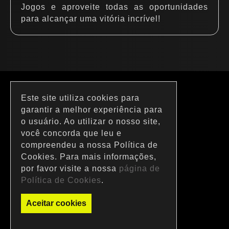
Jogos e aproveite todas as oportunidades
para alcançar uma vitória incrível!
Este site utiliza cookies para
garantir a melhor experiência para
o usuário. Ao utilizar o nosso site,
você concorda que leu e
compreendeu a nossa Política de
Cookies. Para mais informações,
por favor visite a nossa
página de
Política de Cookies
.
Aceitar cookies