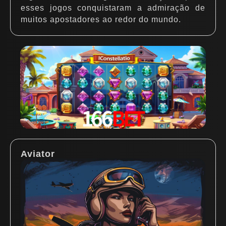
esses jogos conquistaram a admiração de
muitos apostadores ao redor do mundo.
Aviator