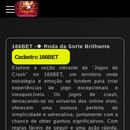
166BET -🍀 Roda da Sorte Brilhante
Cadastro 166BET
Explore a seção vibrante de "Jogos de
Crash" no
166BET
, um território onde
estratégia e emoção se fundem para criar
experiências de jogo excepcionais e
inesquecíveis. Os jogos de crash,
destacando-se no universo dos online slots,
oferecem uma mistura perfeita de
simplicidade e adrenalina, juntamente com a
chance de obter ganhos significativos. Com
regras fáceis de seguir e uma ação rápida,