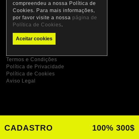
compreendeu a nossa Política de
Cookies. Para mais informações,
por favor visite a nossa
página de
Política de Cookies
.
Aceitar cookies
Termos e Condições
Política de Privacidade
Política de Cookies
Aviso Legal
CADASTRO
100% 300$